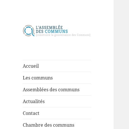
Construire la gouvernance des
Assemblée des
communs
communs
Accueil
Les communs
Assemblées des communs
Actualités
Contact
Chambre des communs