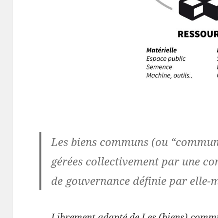
Les biens communs (ou “communs
gérées collectivement par une c
de gouvernance définie par elle-
Librement adapté de Les (biens) commun