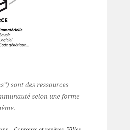
”) sont des ressources
ommunauté selon une forme
même.
s – Contours et repères, Villes