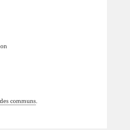
ion
 des communs
.