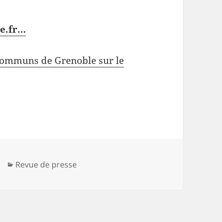
le.fr…
Communs de Grenoble sur le
Catégories
Revue de presse