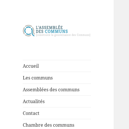
Construire la gouvernance des
Assemblée des
communs
communs
Accueil
Les communs
Assemblées des communs
Actualités
Contact
Chambre des communs