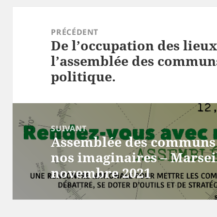
Navigation
de
PRÉCÉDENT
De l’occupation des lieux
l’article
Article
l’assemblée des communs
précédent :
politique.
SUIVANT
Assemblée des communs 
Article
nos imaginaires – Marseil
suivant :
novembre 2021