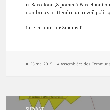
et Barcelone (8 points à Barcelone)
nombreux à attendre un réveil politi
Lire la suite sur
Simons.fr
Publié
Auteur
25 mai 2015
Assemblées des Commun
le
Navigation
de
SUIVANT