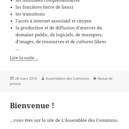
les monnaies complémentaires
les foncières (terre de liens)
les transitions
l’accès à internet associatif et citoyen
la production et de diffusion d’œuvres du
domaine public, de logiciels, de musiques,
d’images, de ressources et de cultures libres
…
Lire la suite…
Publié
Auteur
Catégories
28 mars 2016
Assemblées des Communs
Revue de
le
presse
Bienvenue !
…vous êtes sur le site de L’Assemblée des Communs.