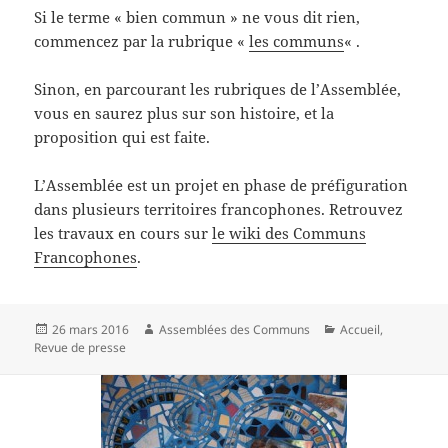
Si le terme « bien commun » ne vous dit rien,
commencez par la rubrique «
les communs
« .
Sinon, en parcourant les rubriques de l’Assemblée,
vous en saurez plus sur son histoire, et la
proposition qui est faite.
L’Assemblée est un projet en phase de préfiguration
dans plusieurs territoires francophones. Retrouvez
les travaux en cours sur
le wiki des Communs
Francophones
.
Publié
Auteur
Catégories
26 mars 2016
Assemblées des Communs
Accueil
,
le
Revue de presse