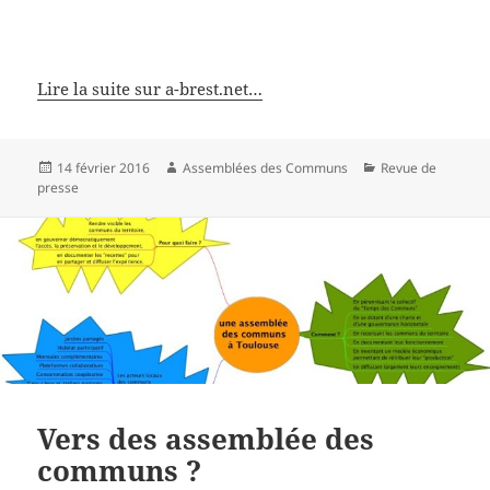
Lire la suite sur a-brest.net…
Publié
Auteur
Catégories
14 février 2016
Assemblées des Communs
Revue de
le
presse
Vers des assemblée des
communs ?