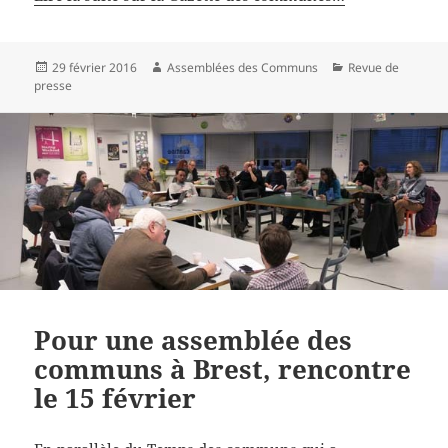
Publié
Auteur
Catégories
29 février 2016
Assemblées des Communs
Revue de
le
presse
Pour une assemblée des
communs à Brest, rencontre
le 15 février